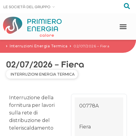
LE SOCIE
LE SOCIE
T
T
À DEL GRUPPO
À DEL GRUPPO
Interruzioni Energia Termica
02/07/2026 – Fiera
02/07/2026 – Fiera
INTERRUZIONI ENERGIA TERMICA
Interruzione della
fornitura per lavori
00778A
sulla rete di
distribuzione del
Fiera
teleriscaldamento