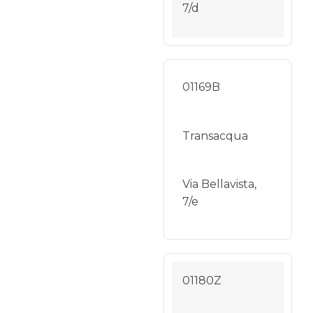
7/d
01169B
Transacqua
Via Bellavista,
7/e
01180Z