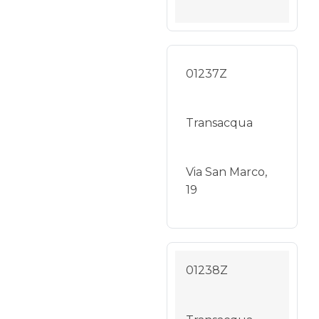
01237Z
Transacqua
Via San Marco,
19
01238Z