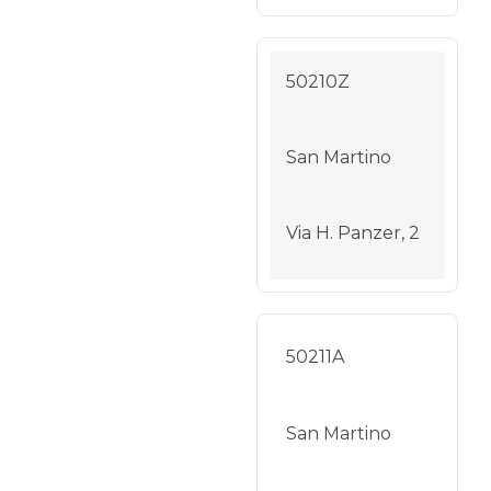
50210Z
San Martino
Via H. Panzer, 2
50211A
San Martino