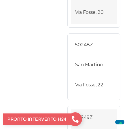
Via Fosse, 20
50248Z
San Martino
Via Fosse, 22
50249Z
PRONTO INTERVENTO H24