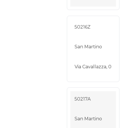
50216Z
San Martino
Via Cavallazza, 0
50217A
San Martino