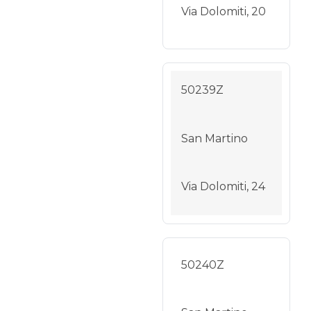
Via Dolomiti, 20
50239Z
San Martino
Via Dolomiti, 24
50240Z