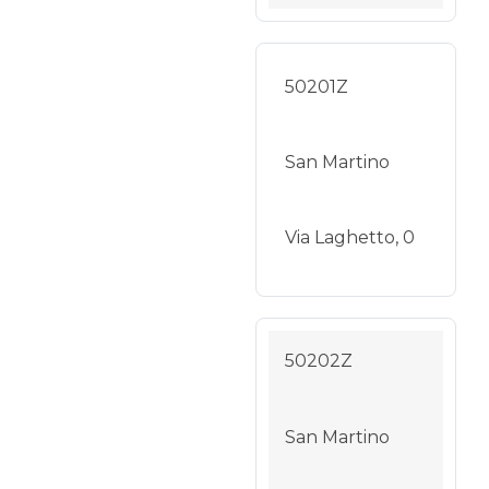
50201Z
San Martino
Via Laghetto, 0
50202Z
San Martino