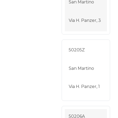
San Martino
Via H. Panzer, 3
50205Z
San Martino
Via H. Panzer, 1
50206A