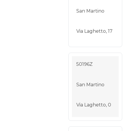
San Martino
Via Laghetto, 17
50196Z
San Martino
Via Laghetto, 0