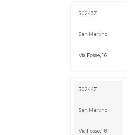
50243Z
San Martino
Via Fosse, 16
50244Z
San Martino
Via Fosse, 18