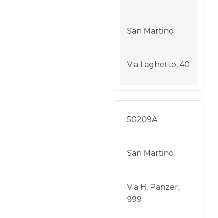
San Martino
Via Laghetto, 40
50209A
San Martino
Via H. Panzer,
999