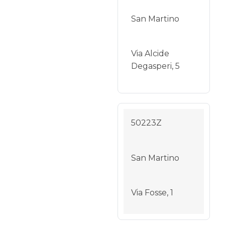
San Martino
Via Alcide
Degasperi, 5
50223Z
San Martino
Via Fosse, 1