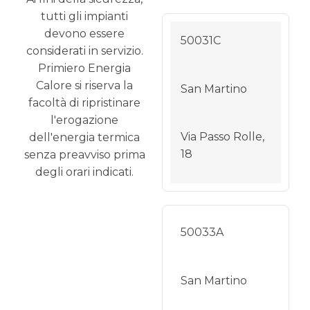
tutti gli impianti
devono essere
50031C
considerati in servizio.
Primiero Energia
Calore si riserva la
San Martino
facoltà di ripristinare
l'erogazione
Via Passo Rolle,
dell'energia termica
18
senza preavviso prima
degli orari indicati.
50033A
San Martino