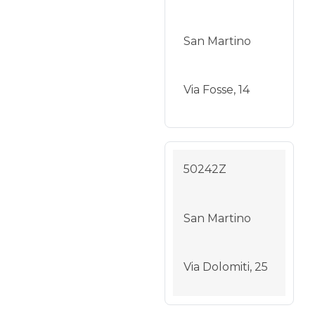
San Martino
Via Fosse, 14
50242Z
San Martino
Via Dolomiti, 25