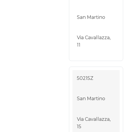
San Martino
Via Cavallazza,
11
50215Z
San Martino
Via Cavallazza,
15