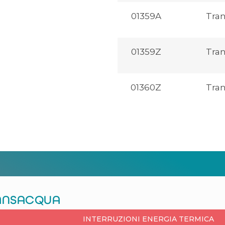
01359A
Tra
01359Z
Tra
01360Z
Tra
RANSACQUA
INTERRUZIONI ENERGIA TERMICA