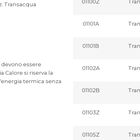
01100Z
Tra
az. Transacqua
01101A
Tra
01101B
Tra
nti devono essere
01102A
Tra
a Calore si riserva la
ll'energia termica senza
01102B
Tra
01103Z
Tra
01105Z
Tra