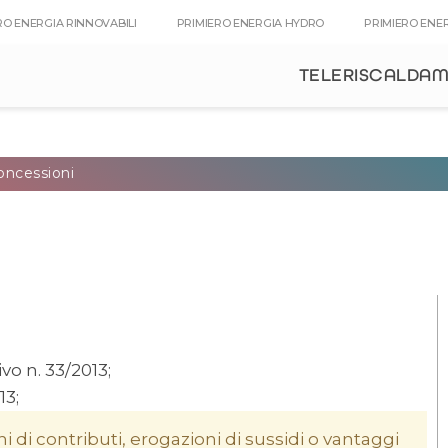
RO ENERGIA RINNOVABILI
PRIMIERO ENERGIA HYDRO
PRIMIERO ENE
TELERISCALDA
concessioni
vo n. 33/2013;
13;
i di contributi, erogazioni di sussidi o vantaggi