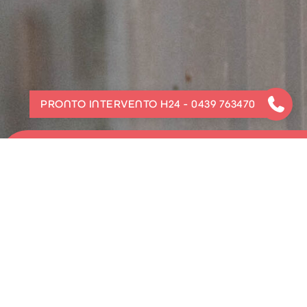
PRONTO INTERVENTO H24 - 0439 763470
SERVIZIO DI PRONTO INTERVENTO
Servizio di pronto intervento
attivo 24 ore su
guasti sullo scambiatore e sulla rete di distri