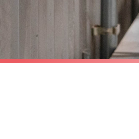
0439 76
 24
esclusivamente per
buzione.