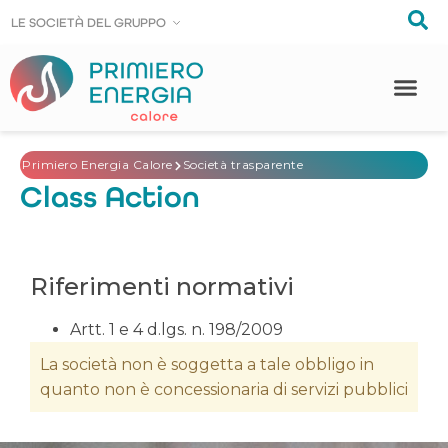
LE SOCIE
LE SOCIE
T
T
À DEL GRUPPO
À DEL GRUPPO
Primiero Energia Calore
Società trasparente
Class Action
Riferimenti normativi
Artt. 1 e 4 d.lgs. n. 198/2009
La società non è soggetta a tale obbligo in
quanto non è concessionaria di servizi pubblici