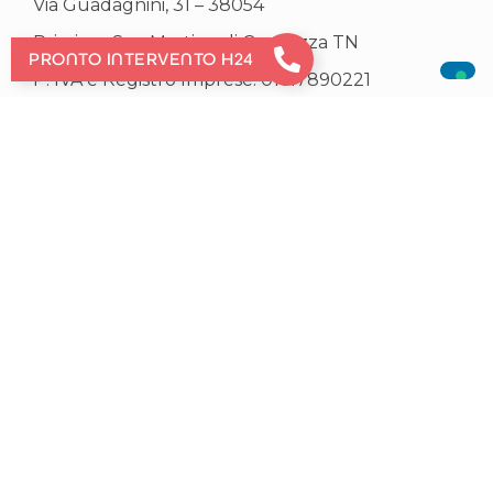
Via Guadagnini, 31 – 38054
Primiero San Martino di Castrozza TN
PRONTO INTERVENTO H24
P. IVA e Registro Imprese: 01617890221
CONTATTI
Telefono: +39 0439 763465
Mail:
calore@primieroenergia.com
PEC:
calore@pec.primieroenergia.com
ORARI UFFICI
Dal lunedì al venerdì
Mattina: 8:00 – 12:30
Pomeriggio: 14:00 – 17:00
Società trasparente