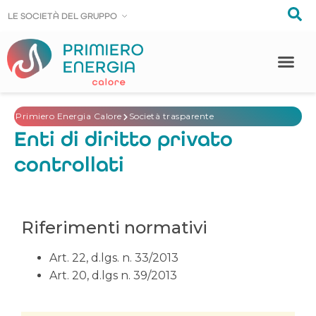
LE SOCIE
LE SOCIE
T
T
À DEL GRUPPO
À DEL GRUPPO
Primiero Energia Calore
Società trasparente
Enti di diritto privato
controllati
Riferimenti normativi
Art. 22, d.lgs. n. 33/2013
Art. 20, d.lgs n. 39/2013