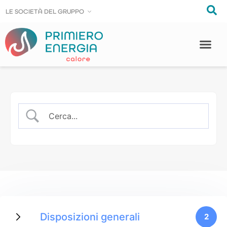
LE SOCIE
LE SOCIE
T
T
À DEL GRUPPO
À DEL GRUPPO
Disposizioni generali
2